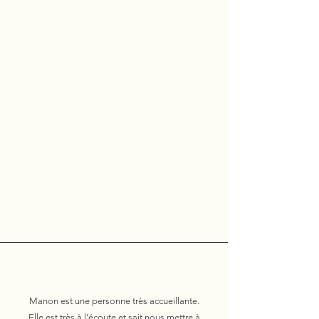
Manon est une personne très accueillante.
Elle est très à l’écoute et sait nous mettre à