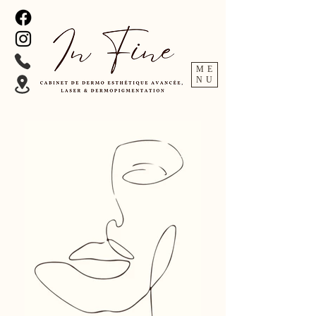
ME
NU