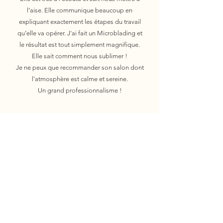
l’aise. Elle communique beaucoup en
expliquant exactement les étapes du travail
qu’elle va opérer. J'ai fait un Microblading et
le résultat est tout simplement magnifique.
Elle sait comment nous sublimer !
Je ne peux que recommander son salon dont
l'atmosphère est calme et sereine.
Un grand professionnalisme !
Douceur, bienveillance, patience,
professionnalisme, maîtrise pointue du geste …
Que dire de plus ? C’était une première pour moi
cette dermopigmentation des sourcils, que
j’admirais sur certaines.. Manon a su me rassurer,
prendre le temps de préparer le tracé en accord