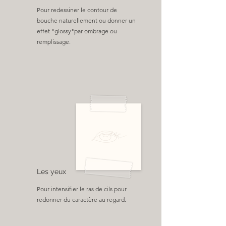
Pour redessiner le contour de
bouche naturellement ou donner un
effet "glossy"par ombrage ou
remplissage.
Les yeux
Pour intensifier le ras de cils pour
redonner du caractère au regard.