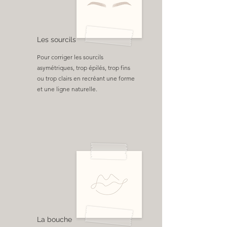
Les sourcils
Pour corriger les sourcils
asymétriques, trop épilés, trop fins
ou trop clairs en recréant une forme
et une ligne naturelle.
La bouche