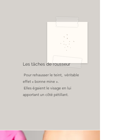
Les tâches de rousseur
Pour rehausser le teint, véritable
effet « bonne mine ».
Elles égaient le visage en lui
apportant un côté pétillant.