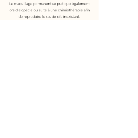
Le maquillage permanent se pratique également
lors d'alopécie ou suite à une chimiothérapie afin
de reproduire le ras de cils inexistant.
Tarifs
Les tâches de rousseur
Véritablement charmantes, les tâches de rousseurs