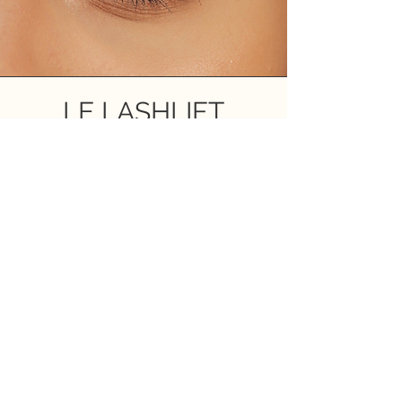
LE LASHLIFT
Le lashlift, également appelé rehaussement de cils,
permet de recourber les cils naturels afin de
rehausser votre regard sans avoir a porter du
mascara.
Cette technique consiste à recourber, lisser et
colorer les cils naturels en leur apportant un soin.
Le rehaussement de cils est une technique idéale
pour celles qui souhaitent un regard défini, naturel
et nécessitant pas d'entretien, pour une durée de 6
à 8 semaines.
Prendre RDV